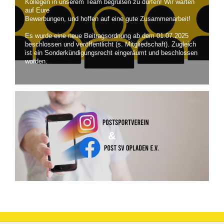
Kollegen in unserem Team begrüßen zu dürfen! Wir warten
auf Eure
Bewerbungen, und hoffen auf eine gute Zusammenarbeit!
Es wurde eine neue Beitragsordnung ab dem 01.07.2025
beschlossen und veröffentlicht (s. Mitgliedschaft). Zugleich
ist ein Sonderkündigungsrecht eingeräumt und beschlossen
worden.
&