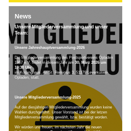
News
Unsere Mitgliederversammlung und unser
Team:
Unsere Jahreshauptversammlung-2026
Die Mitgliederversammlung des Postsportvereins Opladen
1967 e.V. findet in diesem Jahr am
30. März 2026 um
19:30 Uhr
im Kolpinghaus, An St. Remigius 3, 51379 Leverkusen-
Opladen, statt.
Unsere Mitgliederversammlung-2025
Auf der diesjährigen Mitgliederversammlung wurden keine
Wahlen durchgeführt. Unser Vorstand ist bei der letzen
Mitgliederversammlung gewählt, bzw. bestätigt worden.
Wir würden uns freuen, im nächsten Jahr die neuen